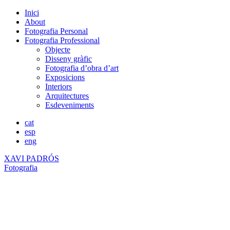
Inici
About
Fotografia Personal
Fotografia Professional
Objecte
Disseny gràfic
Fotografia d’obra d’art
Exposicions
Interiors
Arquitectures
Esdeveniments
cat
esp
eng
XAVI PADRÓS
Fotografia