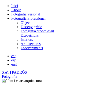
Inici
About
Fotografia Personal
Fotografia Professional
Objecte
Disseny gràfic
Fotografia d’obra d’art
Exposicions
Interiors
Arquitectures
Esdeveniments
cat
esp
eng
XAVI PADRÓS
Fotografia