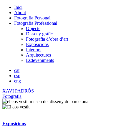
Inici
About
Fotografia Personal
Fotografia Professional
Objecte
Disseny gràfic
Fotografia d’obra d’art
Exposicions
Interiors
Arquitectures
Esdeveniments
cat
esp
eng
XAVI PADRÓS
Fotografia
Exposicions