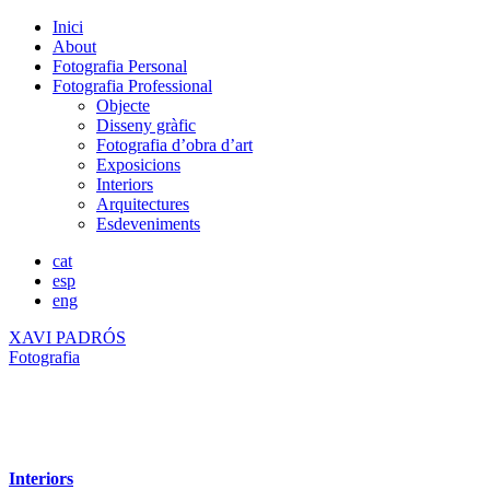
Inici
About
Fotografia Personal
Fotografia Professional
Objecte
Disseny gràfic
Fotografia d’obra d’art
Exposicions
Interiors
Arquitectures
Esdeveniments
cat
esp
eng
XAVI PADRÓS
Fotografia
Interiors