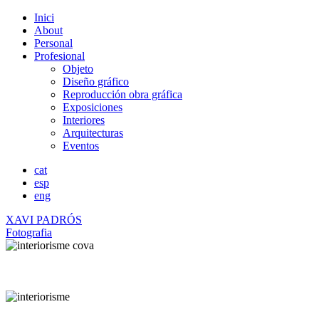
Inici
About
Personal
Profesional
Objeto
Diseño gráfico
Reproducción obra gráfica
Exposiciones
Interiores
Arquitecturas
Eventos
cat
esp
eng
XAVI PADRÓS
Fotografia