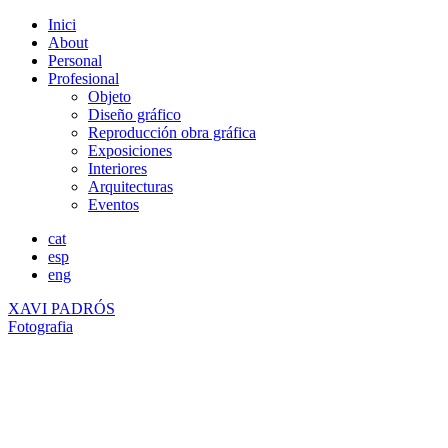
Inici
About
Personal
Profesional
Objeto
Diseño gráfico
Reproducción obra gráfica
Exposiciones
Interiores
Arquitecturas
Eventos
cat
esp
eng
XAVI PADRÓS
Fotografia