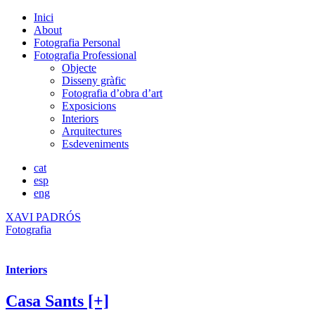
Inici
About
Fotografia Personal
Fotografia Professional
Objecte
Disseny gràfic
Fotografia d’obra d’art
Exposicions
Interiors
Arquitectures
Esdeveniments
cat
esp
eng
XAVI PADRÓS
Fotografia
Interiors
Casa Sants [+]